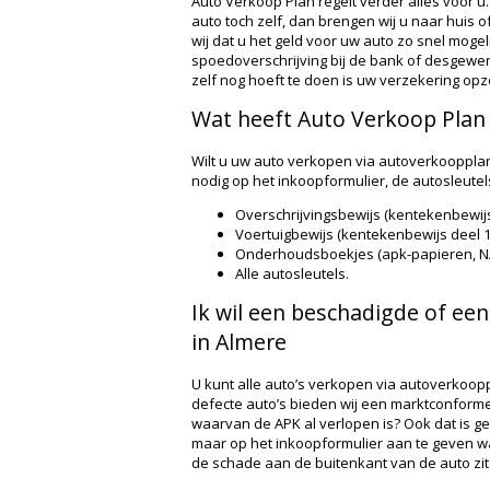
Auto Verkoop Plan regelt verder alles voor u.
auto toch zelf, dan brengen wij u naar huis o
wij dat u het geld voor uw auto zo snel mogeli
spoedoverschrijving bij de bank of desgewens
zelf nog hoeft te doen is uw verzekering op
Wat heeft Auto Verkoop Plan 
Wilt u uw auto verkopen via autoverkoopplan
nodig op het inkoopformulier, de autosleute
Overschrijvingsbewijs (kentekenbewijs de
Voertuigbewijs (kentekenbewijs deel 1 
Onderhoudsboekjes (apk-papieren, NA
Alle autosleutels.
Ik wil een beschadigde of ee
in Almere
U kunt alle auto’s verkopen via autoverkoop
defecte auto’s bieden wij een marktconforme 
waarvan de APK al verlopen is? Ook dat is g
maar op het inkoopformulier aan te geven waa
de schade aan de buitenkant van de auto zit