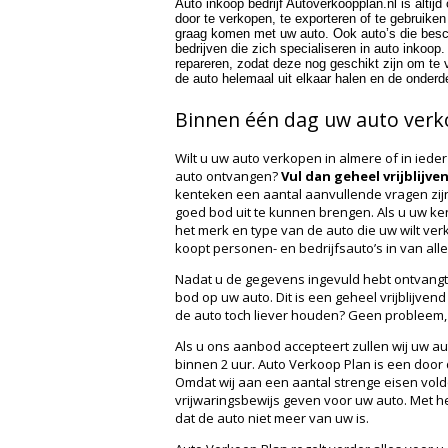
Auto inkoop bedrijf Autoverkoopplan.nl is altij
door te verkopen, te exporteren of te gebruiken
graag komen met uw auto. Ook auto’s die besc
bedrijven die zich specialiseren in auto inkoo
repareren, zodat deze nog geschikt zijn om te 
de auto helemaal uit elkaar halen en de onderd
Binnen één dag uw auto verk
Wilt u uw auto verkopen in almere of in ieder
auto ontvangen?
Vul dan geheel vrijblijv
kenteken een aantal aanvullende vragen zij
goed bod uit te kunnen brengen. Als u uw ke
het merk en type van de auto die uw wilt ve
koopt personen- en bedrijfsauto’s in van all
Nadat u de gegevens ingevuld hebt ontvangt
bod op uw auto. Dit is een geheel vrijblijvend 
de auto toch liever
houden
? Geen probleem, 
Als u ons aanbod accepteert zullen wij uw au
binnen 2 uur. Auto Verkoop Plan is een door
Omdat wij aan een aantal strenge eisen vold
vrijwaringsbewijs geven voor uw auto. Met h
dat de auto niet meer van uw is.