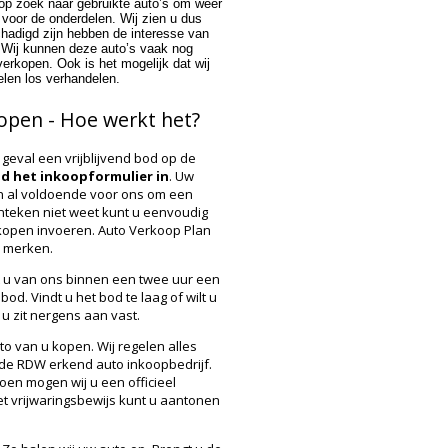
d op zoek naar gebruikte auto’s om weer
 voor de onderdelen. Wij zien u dus
hadigd zijn hebben de interesse van
p. Wij kunnen deze auto’s vaak nog
verkopen. Ook is het mogelijk dat wij
elen los verhandelen.
open - Hoe werkt het?
 geval een vrijblijvend bod op de
end het inkoopformulier in
. Uw
n al voldoende voor ons om een
nteken niet weet kunt u eenvoudig
rkopen invoeren. Auto Verkoop Plan
e merken.
 u van ons binnen een twee uur een
bod. Vindt u het bod te laag of wilt u
u zit nergens aan vast.
to van u kopen. Wij regelen alles
 de
RDW
erkend auto inkoopbedrijf.
oen mogen wij u een officieel
et vrijwaringsbewijs kunt u aantonen