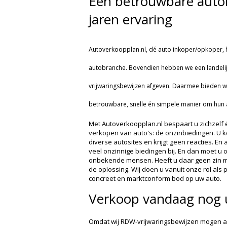
Een betrouwbare auto
jaren ervaring
Autoverkoopplan.nl, dé auto inkoper/opkoper, h
autobranche. Bovendien hebben we een landel
vrijwaringsbewijzen afgeven. Daarmee bieden we
betrouwbare, snelle én simpele manier om hun 
Met Autoverkoopplan.nl bespaart u zichzelf éé
verkopen van auto's: de onzinbiedingen. U ke
diverse autosites en krijgt geen reacties. En al
veel onzinnige biedingen bij. En dan moet u 
onbekende mensen. Heeft u daar geen zin me
de oplossing. Wij doen u vanuit onze rol als
concreet en marktconform bod op uw auto.
Verkoop vandaag nog u
Omdat wij RDW-vrijwaringsbewijzen mogen af