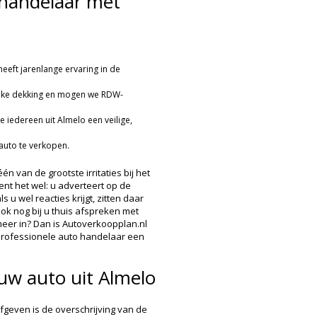
handelaar met
eeft jarenlange ervaring in de
ijke dekking en mogen we RDW-
 iedereen uit Almelo een veilige,
auto te verkopen.
n van de grootste irritaties bij het
nt het wel: u adverteert op de
s u wel reacties krijgt, zitten daar
ook nog bij u thuis afspreken met
er in? Dan is Autoverkoopplan.nl
 professionele auto handelaar een
w auto uit Almelo
geven is de overschrijving van de