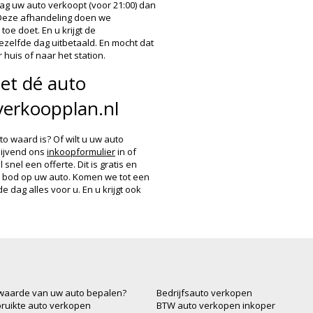
ag uw auto verkoopt (voor 21:00) dan
. Deze afhandeling doen we
toe doet. En u krijgt de
zelfde dag uitbetaald. En mocht dat
 huis of naar het station.
et dé auto
verkoopplan.nl
o waard is? Of wilt u uw auto
lijvend ons
inkoopformulier
in of
snel een offerte. Dit is gratis en
en bod op uw auto. Komen we tot een
 dag alles voor u. En u krijgt ook
waarde van uw auto bepalen?
Bedrijfsauto verkopen
ruikte auto verkopen
BTW auto verkopen inkoper