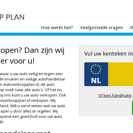
Hoe werkt het?
Veelgestelde vragen
R
open? Dan zijn wij
Vul uw kenteken in
er voor u!
 waar u uw auto veilig en tegen een
 de ervaren en veilige autohandelaar
ijn Autoverkoopplan.nl, dé auto
jd op zoek naar alle auto's. Of het nu
bij ons kunt u uw auto verkopen. Ook
Of kies handmatig
toverkoopplan.nl verkopen. Wij
and. Wilt u eerst weten wat uw auto
per u door alles te regelen. Wij
lijvend een goed bod voor uw auto.
k!