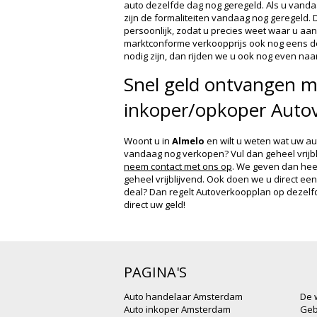
auto dezelfde dag nog geregeld. Als u vanda
zijn de formaliteiten vandaag nog geregeld
persoonlijk, zodat u precies weet waar u aan 
marktconforme verkoopprijs ook nog eens de
nodig zijn, dan rijden we u ook nog even naar
Snel geld ontvangen m
inkoper/opkoper Auto
Woont u in
Almelo
en wilt u weten wat uw aut
vandaag nog verkopen? Vul dan geheel vrijb
neem contact met ons op
. We geven dan heel 
geheel vrijblijvend. Ook doen we u direct e
deal? Dan regelt Autoverkoopplan op dezelfde
direct uw geld!
PAGINA'S
Auto handelaar Amsterdam
De 
Auto inkoper Amsterdam
Geb