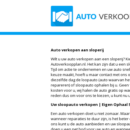
Auto verkopen aan sloperij
Wilt u uw auto verkopen aan een sloperij? Ki
Autoverkoopplan.nl. Het kan zijn dat u een sl
Tijd om actie te ondernemen en uw auto snel
keuze maakt, hoeft u maar contact met ons 
diezelfde dag de loopauto (auto waarvan he
repareren) of sloopauto ophalen bij u. Gee
kosten voor u, wij halen de auto gratis op w
reden dus om voor ons te kiezen, u kunt nu 
Uw sloopauto verkopen | Eigen Ophaal S
Een auto verkopen doet u niet zomaar. Maar
wanneer reparaties te duur zijn, is het beter
ons kunt u de auto aanbieden en uw sloopaut
doen u een net bod voor uw auto en wanneer