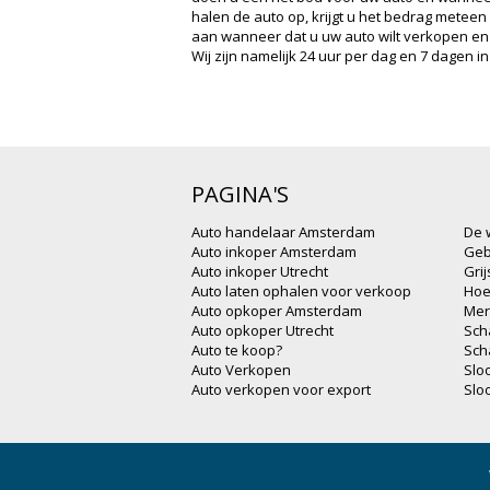
halen de auto op, krijgt u het bedrag meteen
aan wanneer dat u uw auto wilt verkopen e
Wij zijn namelijk 24 uur per dag en 7 dagen 
PAGINA'S
Auto handelaar Amsterdam
De 
Auto inkoper Amsterdam
Geb
Auto inkoper Utrecht
Gri
Auto laten ophalen voor verkoop
Hoe
Auto opkoper Amsterdam
Mer
Auto opkoper Utrecht
Sch
Auto te koop?
Sch
Auto Verkopen
Slo
Auto verkopen voor export
Slo