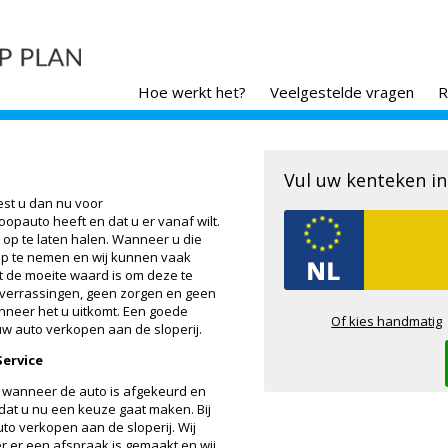
Hoe werkt het?
Veelgestelde vragen
R
Vul uw kenteken in
est u dan nu voor
oopauto heeft en dat u er vanaf wilt.
 op te laten halen. Wanneer u die
op te nemen en wij kunnen vaak
t de moeite waard is om deze te
n verrassingen, geen zorgen en geen
anneer het u uitkomt. Een goede
Of kies handmatig
uw auto verkopen aan de sloperij.
ervice
 wanneer de auto is afgekeurd en
 dat u nu een keuze gaat maken. Bij
o verkopen aan de sloperij. Wij
 er een afspraak is gemaakt en wij