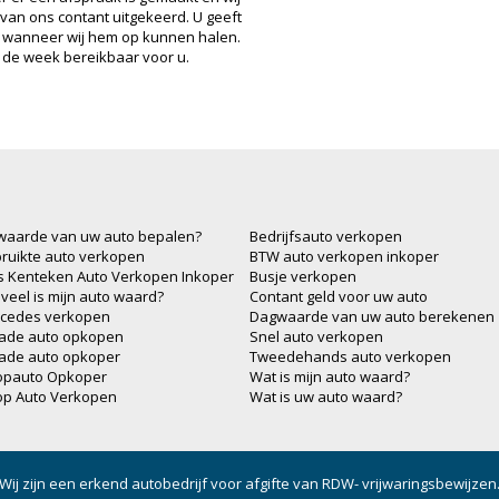
 van ons contant uitgekeerd. U geeft
n wanneer wij hem op kunnen halen.
in de week bereikbaar voor u.
waarde van uw auto bepalen?
Bedrijfsauto verkopen
ruikte auto verkopen
BTW auto verkopen inkoper
js Kenteken Auto Verkopen Inkoper
Busje verkopen
veel is mijn auto waard?
Contant geld voor uw auto
cedes verkopen
Dagwaarde van uw auto berekenen
ade auto opkopen
Snel auto verkopen
ade auto opkoper
Tweedehands auto verkopen
opauto Opkoper
Wat is mijn auto waard?
op Auto Verkopen
Wat is uw auto waard?
Wij zijn een erkend autobedrijf voor afgifte van RDW- vrijwaringsbewijzen