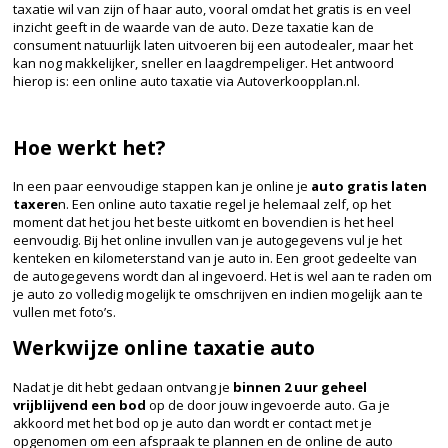
taxatie wil van zijn of haar auto, vooral omdat het gratis is en veel
inzicht geeft in de waarde van de auto. Deze taxatie kan de
consument natuurlijk laten uitvoeren bij een autodealer, maar het
kan nog makkelijker, sneller en laagdrempeliger. Het antwoord
hierop is: een online auto taxatie via Autoverkoopplan.nl.
Hoe werkt het?
In een paar eenvoudige stappen kan je online je
auto gratis laten
taxere
n. Een online auto taxatie regel je helemaal zelf, op het
moment dat het jou het beste uitkomt en bovendien is het heel
eenvoudig. Bij het online invullen van je autogegevens vul je het
kenteken en kilometerstand van je auto in. Een groot gedeelte van
de autogegevens wordt dan al ingevoerd. Het is wel aan te raden om
je auto zo volledig mogelijk te omschrijven en indien mogelijk aan te
vullen met foto’s.
Werkwijze online taxatie auto
Nadat je dit hebt gedaan ontvang je
binnen 2 uur geheel
vrijblijvend een bod
op de door jouw ingevoerde auto. Ga je
akkoord met het bod op je auto dan wordt er contact met je
opgenomen om een afspraak te plannen en de online de auto