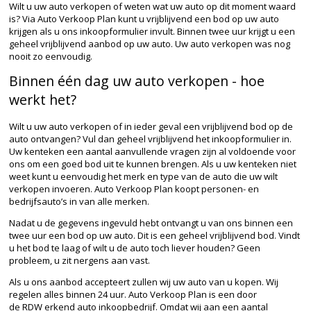
Wilt u uw auto verkopen of weten wat uw auto op dit moment waard
is? Via Auto Verkoop Plan kunt u vrijblijvend een bod op uw auto
krijgen als u ons inkoopformulier invult. Binnen twee uur krijgt u een
geheel vrijblijvend aanbod op uw auto. Uw auto verkopen was nog
nooit zo eenvoudig.
Binnen één dag uw auto verkopen - hoe
werkt het?
Wilt u uw auto verkopen of in ieder geval een vrijblijvend bod op de
auto ontvangen? Vul dan geheel vrijblijvend het inkoopformulier in.
Uw kenteken een aantal aanvullende vragen zijn al voldoende voor
ons om een goed bod uit te kunnen brengen. Als u uw kenteken niet
weet kunt u eenvoudig het merk en type van de auto die uw wilt
verkopen invoeren. Auto Verkoop Plan koopt personen- en
bedrijfsauto’s in van alle merken.
Nadat u de gegevens ingevuld hebt ontvangt u van ons binnen een
twee uur een bod op uw auto. Dit is een geheel vrijblijvend bod. Vindt
u het bod te laag of wilt u de auto toch liever
houden
? Geen
probleem, u zit nergens aan vast.
Als u ons aanbod accepteert zullen wij uw auto van u kopen. Wij
regelen alles binnen 24 uur. Auto Verkoop Plan is een door
de
RDW
erkend auto inkoopbedrijf. Omdat wij aan een aantal