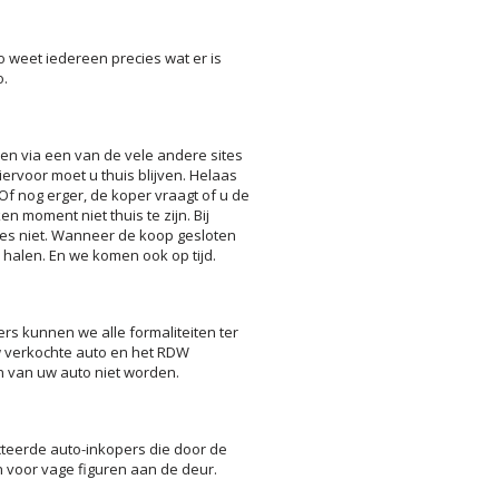
o weet iedereen precies wat er is
o.
en via een van de vele andere sites
rvoor moet u thuis blijven. Helaas
Of nog erger, de koper vraagt of u de
n moment niet thuis te zijn. Bij
ties niet. Wanneer de koop gesloten
halen. En we komen ook op tijd.
s kunnen we alle formaliteiten ter
 uw verkochte auto en het RDW
n van uw auto niet worden.
cteerde auto-inkopers die door de
jn voor vage figuren aan de deur.