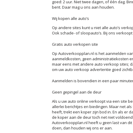
goed: 2 uur. Niet twee dagen, of één dag. Bi
bent. Daar mag u ons aan houden.
Wij kopen alle auto’s
Op andere sites kunt u niet alle auto’s verk
Ook schade- of sloopauto’s. Bij ons verkoopt u
Gratis auto verkopen site
Op Autoverkoopplan.nl is het aanmelden van 
aanmeldkosten, geen administratiekosten en
maar eens met andere auto verkoop sites; d
om uw auto verkoop advertentie goed zichtba
Aanmelden is bovendien in een paar minute
Geen gepingel aan de deur
Als u uw auto online verkoopt via een site be
allerlei berichtjes en biedingen. Maar net al
heeft, trekt een koper zijn bod in. En als er 
de koper aan de deur toch net niet voldoende
Autoverkoopplan.nl heeft u geen last van di
doen, dan houden wij ons er aan.