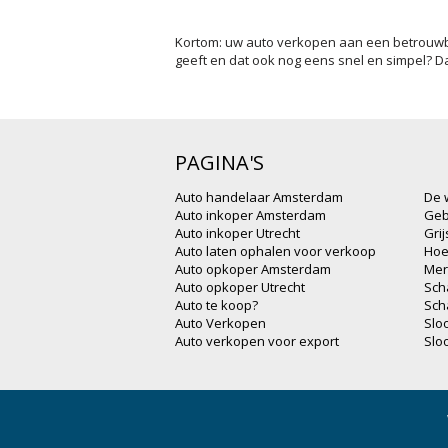
Kortom: uw auto verkopen aan een betrouwbar
geeft en dat ook nog eens snel en simpel? D
PAGINA'S
Auto handelaar Amsterdam
De 
Auto inkoper Amsterdam
Geb
Auto inkoper Utrecht
Gri
Auto laten ophalen voor verkoop
Hoe
Auto opkoper Amsterdam
Mer
Auto opkoper Utrecht
Sch
Auto te koop?
Sch
Auto Verkopen
Slo
Auto verkopen voor export
Slo