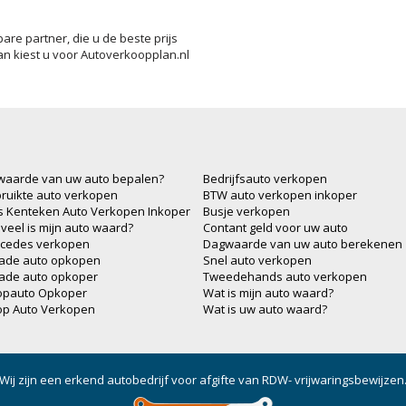
e partner, die u de beste prijs
an kiest u voor Autoverkoopplan.nl
waarde van uw auto bepalen?
Bedrijfsauto verkopen
ruikte auto verkopen
BTW auto verkopen inkoper
js Kenteken Auto Verkopen Inkoper
Busje verkopen
veel is mijn auto waard?
Contant geld voor uw auto
cedes verkopen
Dagwaarde van uw auto berekenen
ade auto opkopen
Snel auto verkopen
ade auto opkoper
Tweedehands auto verkopen
opauto Opkoper
Wat is mijn auto waard?
op Auto Verkopen
Wat is uw auto waard?
Wij zijn een erkend autobedrijf voor afgifte van RDW- vrijwaringsbewijzen