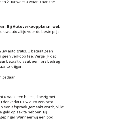
nnen 2 uur weet u waar u aan toe
open.
Bij Autoverkoopplan.nl wel
.
 uw auto altijd voor de beste prijs.
uw auto gratis. U betaalt geen
 geen verkoop fee. Vergelijk dat
aar betaalt u vaak een fors bedrag
ar te krijgen.
n gedaan.
nt u vaak een hele tijd bezig met
s u denkt dat u uw auto verkocht
dan een afspraak gemaakt wordt, blijkt
 geld op zak te hebben. Bij
t gepingel. Wanneer wij een bod