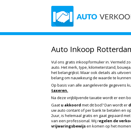
Auto Inkoop Rotterda
Vul ons gratis inkoopformulier in. Vermeld z
auto. Het merk, type, kilometerstand, bouwj
het belangrijkst. Maar ook details als uitvoer
belang om nauwkeurig de waarde te kunnen
Op basis van alle aangeleverde gegevens k
taxeren.
Na deze vrijblijvende taxatie wordt er een bo
Gaat
u akkoord
met dit bod? Dan wordt er
d
uw auto contant of per bank te betalen en op
2uur, is helemaal gratis en gaat gepaard met
van een professional. Wij r
egelen de verk
vrijwaringsbewijs
en komen op het moment