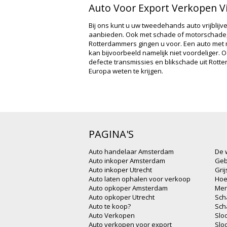
Auto Voor Export Verkopen V
Bij ons kunt u uw tweedehands auto vrijblijv
aanbieden. Ook met schade of motorschade,
Rotterdammers gingen u voor. Een auto met
kan bijvoorbeeld namelijk niet voordeliger. 
defecte transmissies en blikschade uit Rotte
Europa weten te krijgen.
PAGINA'S
Auto handelaar Amsterdam
De 
Auto inkoper Amsterdam
Geb
Auto inkoper Utrecht
Gri
Auto laten ophalen voor verkoop
Hoe
Auto opkoper Amsterdam
Mer
Auto opkoper Utrecht
Sch
Auto te koop?
Sch
Auto Verkopen
Slo
Auto verkopen voor export
Slo