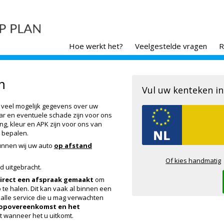
Hoe werkt het?
Veelgestelde vragen
R
m
Vul uw kenteken in
o veel mogelijk gegevens over uw
aar en eventuele schade zijn voor ons
ing, kleur en APK zijn voor ons van
 bepalen.
unnen wij uw auto
op afstand
Of kies handmatig
d uitgebracht.
irect een afspraak gemaakt
om
 te halen. Dit kan vaak al binnen een
 alle service die u mag verwachten
oopovereenkomst en het
 wanneer het u uitkomt.