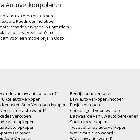
ia Autoverkoopplan.nl
end laten taxeren en te koop
 export. Reeds een heleboel
 motorschade verkopen in Rotterdam
Ook hebben wij veel auto’s met
rdam voor een mooie prijs in Oost-
waarde van uw auto bepalen?
Bedrijfsauto verkopen
ruikte auto verkopen
BTW auto verkopen inkoper
js Kenteken Auto Verkopen Inkoper
Busje verkopen
veel is mijn auto waard?
Contant geld voor uw auto
cedes verkopen
Dagwaarde van uw auto berekenen
ade auto opkopen
Snel auto verkopen
ade auto opkoper
Tweedehands auto verkopen
opauto Opkoper
Wat is mijn auto waard?
op Auto Verkopen
Wat is uw auto waard?