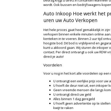
bedrag krijgt u direct in contanten wanneer 
wordt. Ook bussen en bedrijfswagens kopen w
Auto Inkoop Hoe werkt het pr
uren uw Auto Verkopen
Het hele proces gaat heel gemakkelijk in zijn 
verkopen binnen enkele minuten online aan.
kenteken in te voeren. Binnen 2 uur tijd ontv
hoogste bod. Dit bod is vrijblijvend en gega
kunt u akkoord gaan. Wij sturen de inkoper 
contact. Per direct ontvangt u ook uw RDW v
direct je auto!
Voordelen
Voor u nog in het kort alle voordelen op een ri
U ontvangt een eerlijke prijs voor uw 
U hoeft de deur niet uit, een inkoper 
Geen vreemde mensen die langs kome
U ontvangt direct uw geld
Alles binnen 1 dag geregeld
U hoeft geen advertentie op te stelle
kwijt te raken