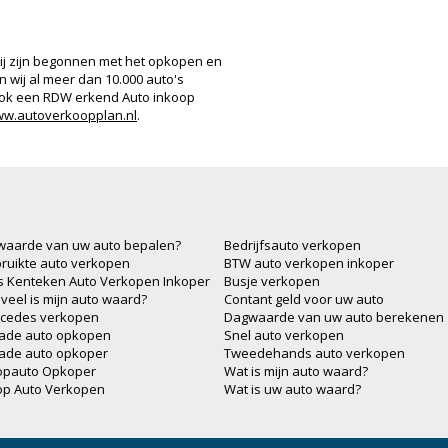
ij zijn begonnen met het opkopen en
 wij al meer dan 10.000 auto's
n ook een RDW erkend Auto inkoop
w.autoverkoopplan.nl
.
waarde van uw auto bepalen?
Bedrijfsauto verkopen
ruikte auto verkopen
BTW auto verkopen inkoper
js Kenteken Auto Verkopen Inkoper
Busje verkopen
veel is mijn auto waard?
Contant geld voor uw auto
cedes verkopen
Dagwaarde van uw auto berekenen
ade auto opkopen
Snel auto verkopen
ade auto opkoper
Tweedehands auto verkopen
opauto Opkoper
Wat is mijn auto waard?
op Auto Verkopen
Wat is uw auto waard?