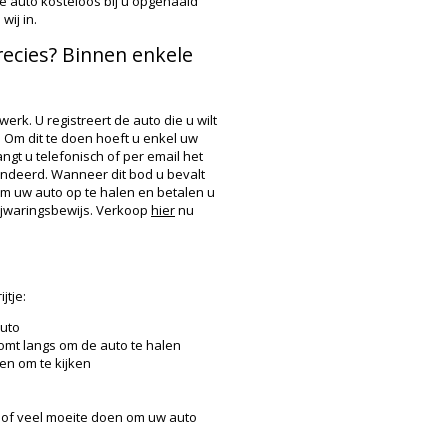
de auto kosteloos bij u opgehaald
ij in.
ecies? Binnen enkele
werk. U registreert de auto die u wilt
 Om dit te doen hoeft u enkel uw
angt u telefonisch of per email het
randeerd. Wanneer dit bod u bevalt
om uw auto op te halen en betalen u
rijwaringsbewijs. Verkoop
hier
nu
jtje:
auto
komt langs om de auto te halen
n om te kijken
n of veel moeite doen om uw auto