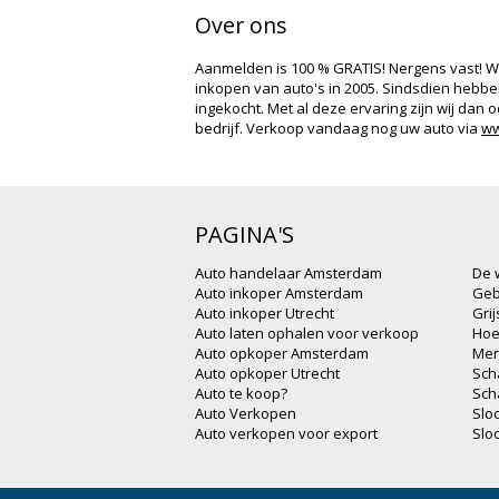
Over ons
Aanmelden is 100 % GRATIS! Nergens vast! W
inkopen van auto's in 2005. Sindsdien hebben
ingekocht. Met al deze ervaring zijn wij da
bedrijf. Verkoop vandaag nog uw auto via
ww
PAGINA'S
Auto handelaar Amsterdam
De 
Auto inkoper Amsterdam
Geb
Auto inkoper Utrecht
Gri
Auto laten ophalen voor verkoop
Hoe
Auto opkoper Amsterdam
Mer
Auto opkoper Utrecht
Sch
Auto te koop?
Sch
Auto Verkopen
Slo
Auto verkopen voor export
Slo