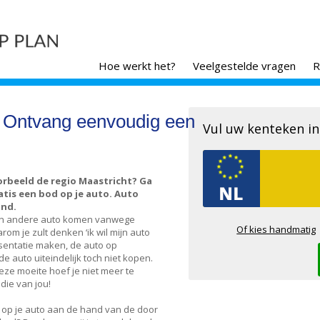
Hoe werkt het?
Veelgestelde vragen
R
? Ontvang eenvoudig een
Vul uw kenteken in
oorbeeld de regio Maastricht? Ga
atis een bod op je auto. Auto
and.
 een andere auto komen vanwege
Of kies handmatig
m je zult denken ‘ik wil mijn auto
sentatie maken, de auto op
e auto uiteindelijk toch niet kopen.
deze moeite hoef je niet meer te
die van jou!
t op je auto aan de hand van de door