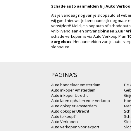
Schade auto aanmelden bij Auto Verkoo
Als je vandaag nog van je sloopauto af wilt 
wij goed nieuws. Je bent namelijk nog maar 
verwijderd! Meld je sloopauto of schadeaut
vrijblijvend aan en ontvang
binnen 2 uur vr
schade verkopen is via Auto Verkoop Plan
10
zorgeloos.
Het aanmelden van je auto, verpli
sloopauto.
PAGINA'S
Auto handelaar Amsterdam
De 
Auto inkoper Amsterdam
Geb
Auto inkoper Utrecht
Gri
Auto laten ophalen voor verkoop
Hoe
Auto opkoper Amsterdam
Mer
Auto opkoper Utrecht
Sch
Auto te koop?
Sch
Auto Verkopen
Slo
Auto verkopen voor export
Slo