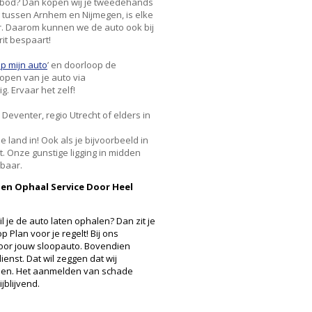
t bod? Dan kopen wij je tweedehands
g tussen Arnhem en Nijmegen, is elke
. Daarom kunnen we de auto ook bij
rit bespaart!
op mijn auto
’ en doorloop de
open van je auto via
. Ervaar het zelf!
 Deventer, regio Utrecht of elders in
 land in! Ook als je bijvoorbeeld in
. Onze gunstige ligging in midden
baar.
en Ophaal Service Door Heel
l je de auto laten ophalen? Dan zit je
p Plan voor je regelt! Bij ons
oor jouw sloopauto. Bovendien
enst. Dat wil zeggen dat wij
alen. Het aanmelden van schade
ijblijvend.