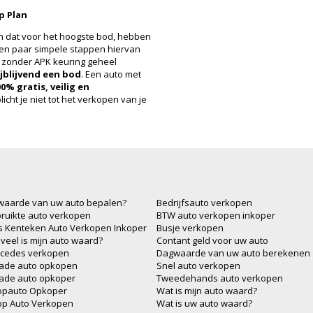
p Plan
en dat voor het hoogste bod, hebben
een paar simpele stappen hiervan
o zonder APK keuring geheel
ijblijvend een bod
. Een auto met
0% gratis, veilig en
cht je niet tot het verkopen van je
waarde van uw auto bepalen?
Bedrijfsauto verkopen
ruikte auto verkopen
BTW auto verkopen inkoper
js Kenteken Auto Verkopen Inkoper
Busje verkopen
veel is mijn auto waard?
Contant geld voor uw auto
cedes verkopen
Dagwaarde van uw auto berekenen
ade auto opkopen
Snel auto verkopen
ade auto opkoper
Tweedehands auto verkopen
opauto Opkoper
Wat is mijn auto waard?
op Auto Verkopen
Wat is uw auto waard?