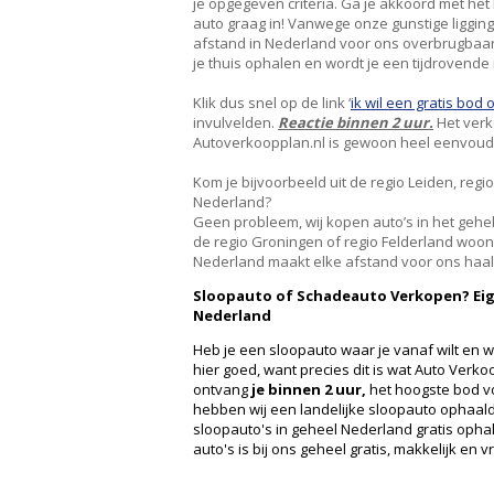
je opgegeven criteria. Ga je akkoord met he
auto graag in! Vanwege onze gunstige liggin
afstand in Nederland voor ons overbrugbaar
je thuis ophalen en wordt je een tijdrovende 
Klik dus snel op de link ‘
ik wil een gratis bod 
invulvelden.
Reactie binnen 2 uur.
Het verk
Autoverkoopplan.nl is gewoon heel eenvoudig
Kom je bijvoorbeeld uit de regio Leiden, regio
Nederland?
Geen probleem, wij kopen auto’s in het gehele
de regio Groningen of regio Felderland woont
Nederland maakt elke afstand voor ons haal
Sloopauto of Schadeauto Verkopen? Eig
Nederland
Heb je een sloopauto waar je vanaf wilt en wi
hier goed, want precies dit is wat Auto Verkoo
ontvang
je binnen 2 uur,
het hoogste bod v
hebben wij een landelijke sloopauto ophaaldi
sloopauto's in geheel Nederland gratis oph
auto's is bij ons geheel gratis, makkelijk en vr