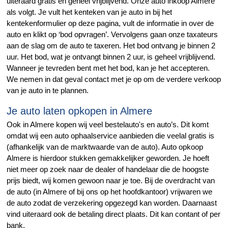
uiteraard gratis en geheel vrijblijvend. Onze auto inkoop Almere
als volgt. Je vult het kenteken van je auto in bij het
kentekenformulier op deze pagina, vult de informatie in over de
auto en klikt op ‘bod opvragen’. Vervolgens gaan onze taxateurs
aan de slag om de auto te taxeren. Het bod ontvang je binnen 2
uur. Het bod, wat je ontvangt binnen 2 uur, is geheel vrijblijvend.
Wanneer je tevreden bent met het bod, kan je het accepteren.
We nemen in dat geval contact met je op om de verdere verkoop
van je auto in te plannen.
Je auto laten opkopen in Almere
Ook in Almere kopen wij veel bestelauto's en auto’s. Dit komt
omdat wij een auto ophaalservice aanbieden die veelal gratis is
(afhankelijk van de marktwaarde van de auto). Auto opkoop
Almere is hierdoor stukken gemakkelijker geworden. Je hoeft
niet meer op zoek naar de dealer of handelaar die de hoogste
prijs biedt, wij komen gewoon naar je toe. Bij de overdracht van
de auto (in Almere of bij ons op het hoofdkantoor) vrijwaren we
de auto zodat de verzekering opgezegd kan worden. Daarnaast
vind uiteraard ook de betaling direct plaats. Dit kan contant of per
bank.