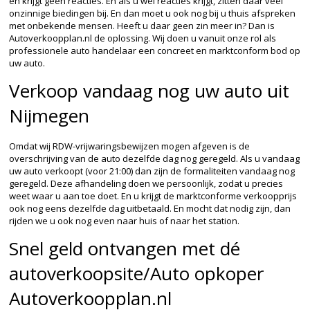
en krijgt geen reacties. En als u wel reacties krijgt, zitten daar veel
onzinnige biedingen bij. En dan moet u ook nog bij u thuis afspreken
met onbekende mensen. Heeft u daar geen zin meer in? Dan is
Autoverkoopplan.nl de oplossing. Wij doen u vanuit onze rol als
professionele auto handelaar een concreet en marktconform bod op
uw auto.
Verkoop vandaag nog uw auto uit
Nijmegen
Omdat wij RDW-vrijwaringsbewijzen mogen afgeven is de
overschrijving van de auto dezelfde dag nog geregeld. Als u vandaag
uw auto verkoopt (voor 21:00) dan zijn de formaliteiten vandaag nog
geregeld. Deze afhandeling doen we persoonlijk, zodat u precies
weet waar u aan toe doet. En u krijgt de marktconforme verkoopprijs
ook nog eens dezelfde dag uitbetaald. En mocht dat nodig zijn, dan
rijden we u ook nog even naar huis of naar het station.
Snel geld ontvangen met dé
autoverkoopsite/Auto opkoper
Autoverkoopplan.nl