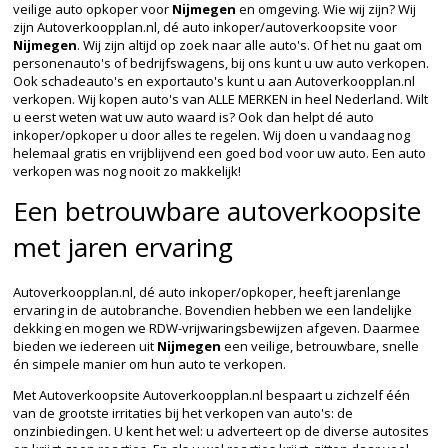
veilige auto opkoper voor
Nijmegen
en omgeving. Wie wij zijn? Wij
zijn Autoverkoopplan.nl, dé auto inkoper/autoverkoopsite voor
Nijmegen
. Wij zijn altijd op zoek naar alle auto's. Of het nu gaat om
personenauto's of bedrijfswagens, bij ons kunt u uw auto verkopen.
Ook schadeauto's en exportauto's kunt u aan Autoverkoopplan.nl
verkopen. Wij kopen auto's van ALLE MERKEN in heel Nederland. Wilt
u eerst weten wat uw auto waard is? Ook dan helpt dé auto
inkoper/opkoper u door alles te regelen. Wij doen u vandaag nog
helemaal gratis en vrijblijvend een goed bod voor uw auto. Een auto
verkopen was nog nooit zo makkelijk!
Een betrouwbare autoverkoopsite
met jaren ervaring
Autoverkoopplan.nl, dé auto inkoper/opkoper, heeft jarenlange
ervaring in de autobranche. Bovendien hebben we een landelijke
dekking en mogen we RDW-vrijwaringsbewijzen afgeven. Daarmee
bieden we iedereen uit
Nijmegen
een veilige, betrouwbare, snelle
én simpele manier om hun auto te verkopen.
Met Autoverkoopsite Autoverkoopplan.nl bespaart u zichzelf één
van de grootste irritaties bij het verkopen van auto's: de
onzinbiedingen. U kent het wel: u adverteert op de diverse autosites