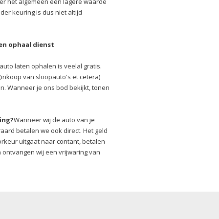
ver het algemeen een lagere waarde
r keuring is dus niet altijd
gen ophaal dienst
uto laten ophalen is veelal gratis.
(inkoop van sloopauto's et cetera)
n. Wanneer je ons bod bekijkt, tonen
ring?
Wanneer wij de auto van je
raard betalen we ook direct. Het geld
oorkeur uitgaat naar contant, betalen
 ontvangen wij een vrijwaring van