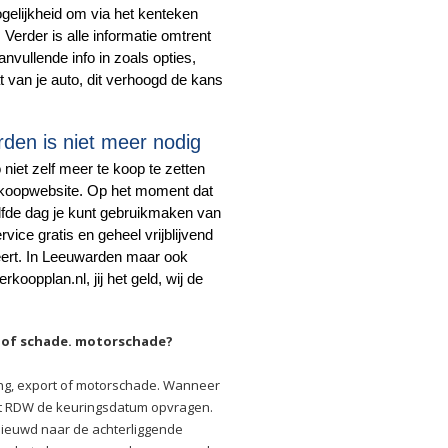
mogelijkheid om via het kenteken
 Verder is alle informatie omtrent
nvullende info in zoals opties,
t van je auto, dit verhoogd de kans
rden is niet meer nodig
niet zelf meer te koop te zetten
erkoopwebsite. Op het moment dat
elfde dag je kunt gebruikmaken van
ice gratis en geheel vrijblijvend
ert. In Leeuwarden maar ook
rkoopplan.nl, jij het geld, wij de
g of schade. motorschade?
ing, export of motorschade. Wanneer
 het RDW de keuringsdatum opvragen.
enieuwd naar de achterliggende