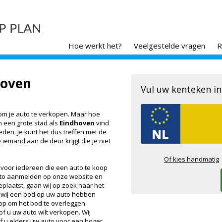
Hoe werkt het?
Veelgestelde vragen
R
hoven
Vul uw kenteken in
 om je auto te verkopen. Maar hoe
In een grote stad als
Eindhoven
vind
en. Je kunt het dus treffen met de
 iemand aan de deur krijgt die je niet
Of kies handmatig
 voor iedereen die een auto te koop
auto aanmelden op onze website en
eplaatst, gaan wij op zoek naar het
 wij een bod op uw auto hebben
op om het bod te overleggen.
of u uw auto wilt verkopen. Wij
of u elders uw auto voor een hoger