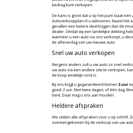
bedrag kunt verkopen.
De kans is groot dat u op het punt staat een a
Autoverkoopplan.nl u adviseren. Naast het ad
gevallen een betere deal krijgen dan de inrui
dealer. Omdat wij een landelijke dekking hebb
wanneer u een auto via ons verkoopt, u deze
de afleverdag van uw nieuwe auto.
Snel uw auto verkopen
Nergens anders zult u uw auto zo snel verkop
uw auto via een andere site te verkopen, k
de koop eindelijk rond is.
Bij ons krijgt u gegarandeerd binnen
2 uur
ee
goed: 2 uur. Niet twee dagen, of één dag. Bi
bent. Daar mag u ons aan houden.
Heldere afspraken
We zetten alle afspraken voor u op schrift. Z
overeengekomen bij de verkoop van uw aut