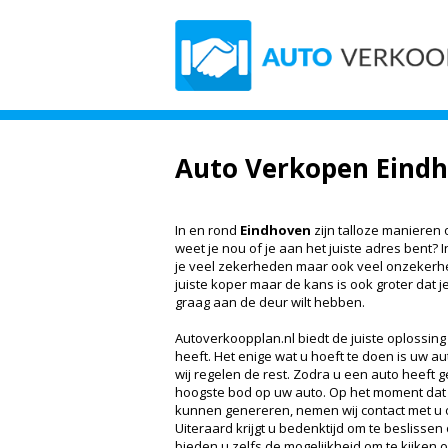
Auto Verkopen Eind
In en rond
Eindhoven
zijn talloze manieren
weet je nou of je aan het juiste adres bent? 
je veel zekerheden maar ook veel onzekerhed
juiste koper maar de kans is ook groter dat je
graag aan de deur wilt hebben.
Autoverkoopplan.nl biedt de juiste oplossing
heeft. Het enige wat u hoeft te doen is uw 
wij regelen de rest. Zodra u een auto heeft g
hoogste bod op uw auto. Op het moment dat
kunnen genereren, nemen wij contact met u 
Uiteraard krijgt u bedenktijd om te beslissen 
bieden u zelfs de mogelijkheid om te kijken 