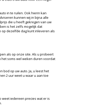
uto in te ruilen. Ook hierin kan
viseren kunnen wij in bijna alle
lprijs die u heeft gekregen van uw
en is het zelfs mogelijk dat
 op dezelfde dag kunt inleveren als
en als op onze site. Als u probeert
an het soms wel weken duren voordat
n bod op uw auto. Ja, u leest het
nnen 2 uur weet u waar u aan toe
o weet iedereen precies wat er is
o.