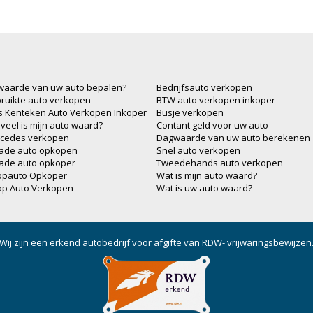
waarde van uw auto bepalen?
Bedrijfsauto verkopen
ruikte auto verkopen
BTW auto verkopen inkoper
js Kenteken Auto Verkopen Inkoper
Busje verkopen
veel is mijn auto waard?
Contant geld voor uw auto
cedes verkopen
Dagwaarde van uw auto berekenen
ade auto opkopen
Snel auto verkopen
ade auto opkoper
Tweedehands auto verkopen
opauto Opkoper
Wat is mijn auto waard?
op Auto Verkopen
Wat is uw auto waard?
Wij zijn een erkend autobedrijf voor afgifte van RDW- vrijwaringsbewijzen