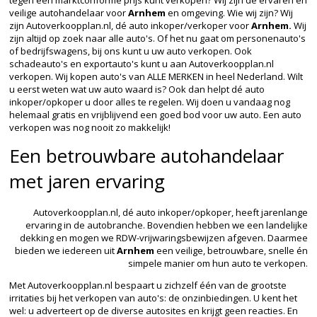
veilige autohandelaar voor
Arnhem
en omgeving. Wie wij zijn? Wij
zijn Autoverkoopplan.nl, dé auto inkoper/verkoper voor
Arnhem.
Wij
zijn altijd op zoek naar alle auto's. Of het nu gaat om personenauto's
of bedrijfswagens, bij ons kunt u uw auto verkopen. Ook
schadeauto's en exportauto's kunt u aan Autoverkoopplan.nl
verkopen. Wij kopen auto's van ALLE MERKEN in heel Nederland. Wilt
u eerst weten wat uw auto waard is? Ook dan helpt dé auto
inkoper/opkoper u door alles te regelen. Wij doen u vandaag nog
helemaal gratis en vrijblijvend een goed bod voor uw auto. Een auto
verkopen was nog nooit zo makkelijk!
Een betrouwbare autohandelaar
met jaren ervaring
Autoverkoopplan.nl, dé auto inkoper/opkoper, heeft jarenlange
ervaring in de autobranche. Bovendien hebben we een landelijke
dekking en mogen we RDW-vrijwaringsbewijzen afgeven. Daarmee
bieden we iedereen uit
Arnhem
een veilige, betrouwbare, snelle én
simpele manier om hun auto te verkopen.
Met Autoverkoopplan.nl bespaart u zichzelf één van de grootste
irritaties bij het verkopen van auto's: de onzinbiedingen. U kent het
wel: u adverteert op de diverse autosites en krijgt geen reacties. En