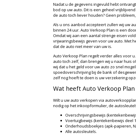
Nadat u de gegevens ingevuld hebt ontvangt
bod op uw auto. Dit is een geheel vrijblijvend 
de auto toch liever
houden
? Geen probleem, 
Als u ons aanbod accepteert zullen wij uw au
binnen 24 uur. Auto Verkoop Plan is een doo
Omdat wij aan een aantal strenge eisen vold
vrijwaringsbewijs geven voor uw auto. Met h
dat de auto niet meer van uw is.
Auto Verkoop Plan regelt verder alles voor u.
auto toch zelf, dan brengen wij u naar huis o
wij dat u het geld voor uw auto zo snel mogeli
spoedoverschrijving bij de bank of desgewens
zelf nog hoeft te doen is uw verzekering op
Wat heeft Auto Verkoop Plan 
Wilt u uw auto verkopen via autoverkoopplan
nodig op het inkoopformulier, de autosleute
Overschrijvingsbewijs (kentekenbewijs de
Voertuigbewijs (kentekenbewijs deel 1 
Onderhoudsboekjes (apk-papieren, NA
Alle autosleutels.