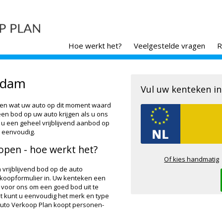
Hoe werkt het?
Veelgestelde vragen
R
rdam
Vul uw kenteken in
ten wat uw auto op dit moment waard
 een bod op uw auto krijgen als u ons
t u een geheel vrijblijvend aanbod op
 eenvoudig.
open - hoe werkt het?
Of kies handmatig
 vrijblijvend bod op de auto
inkoopformulier in. Uw kenteken een
 voor ons om een goed bod uit te
t kunt u eenvoudig het merk en type
 Auto Verkoop Plan koopt personen-