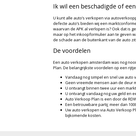
Ik wil een beschadigde of ee
U kunt alle auto’s verkopen via autoverkoop
defecte auto’s bieden wij een marktconforme 
waarvan de APK al verlopen is? Ook dat is g
maar op het inkoopformulier aan te geven waa
de schade aan de buitenkant van de auto zit
De voordelen
Een auto verkopen amsterdam was nog nooit 
Plan. De belangrijkste voordelen op een rijtje
Vandaag nog simpel en snel uw auto 
Geen vreemde mensen aan de deur me
U ontvangt binnen twee uur een mark
U ontvangt vandaag nog uw geld en een
Auto Verkoop Plan is een door de RDW
Een betrouwbare partij; meer dan 10
Uw auto verkopen via Auto Verkoop Plan
bijkomende kosten.