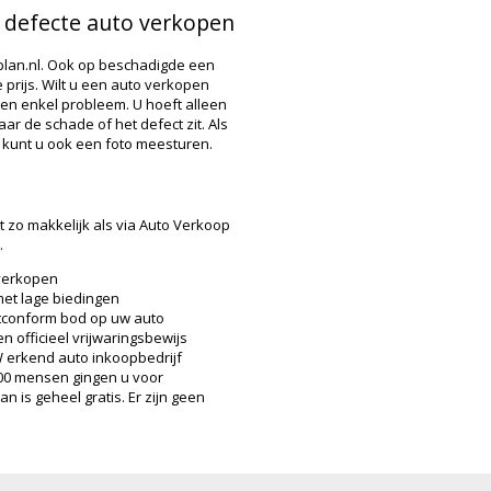
n defecte auto verkopen
plan.nl. Ook op beschadigde een
prijs. Wilt u een auto verkopen
een enkel probleem. U hoeft alleen
r de schade of het defect zit. Als
 kunt u ook een foto meesturen.
zo makkelijk als via Auto Verkoop
.
verkopen
t lage biedingen
tconform bod op uw auto
 officieel vrijwaringsbewijs
 erkend auto inkoopbedrijf
000 mensen gingen u voor
 is geheel gratis. Er zijn geen