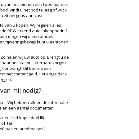
 u van ons binnen een twee uur een
bod. Vindt u het bod te laag of wilt u
u zit nergens aan vast.
to van u kopen. Wij regelen alles
r de
RDW
erkend auto inkoopbedrijf.
oen mogen wij u een officieel
et vrijwaringsbewijs kunt u aantonen
 Zo halen wij uw auto op. Brengt u de
f naar het station. Uiteraard zorgen
jk ontvangt. Dit kan via een
t met contant geld. Het enige dat u
zeggen.
van mij nodig?
.nl. Wij hebben alleen de informatie
ls en een aantal documenten.
el II of kopie deel III).
of 1a).
P pas en autoboekjes).