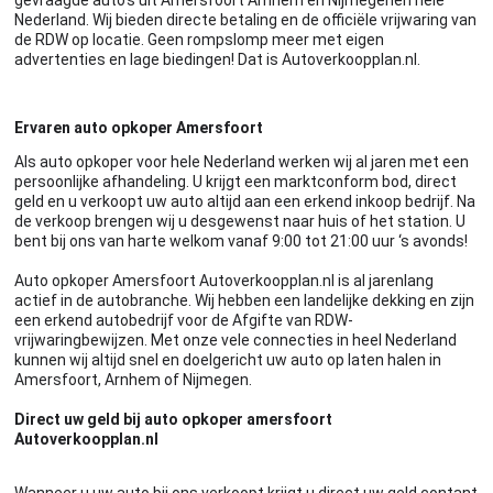
Nederland. Wij bieden directe betaling en de officiële vrijwaring van
de RDW op locatie. Geen rompslomp meer met eigen
advertenties en lage biedingen! Dat is Autoverkoopplan.nl.
Ervaren auto opkoper Amersfoort
Als auto opkoper voor hele Nederland werken wij al jaren met een
persoonlijke afhandeling. U krijgt een marktconform bod, direct
geld en u verkoopt uw auto altijd aan een erkend inkoop bedrijf. Na
de verkoop brengen wij u desgewenst naar huis of het station. U
bent bij ons van harte welkom vanaf 9:00 tot 21:00 uur ‘s avonds!
Auto opkoper Amersfoort Autoverkoopplan.nl is al jarenlang
actief in de autobranche. Wij hebben een landelijke dekking en zijn
een erkend autobedrijf voor de Afgifte van RDW-
vrijwaringbewijzen. Met onze vele connecties in heel Nederland
kunnen wij altijd snel en doelgericht uw auto op laten halen in
Amersfoort, Arnhem of Nijmegen.
Direct uw geld bij auto opkoper amersfoort
Autoverkoopplan.nl
Wanneer u uw auto bij ons verkoopt krijgt u direct uw geld contant