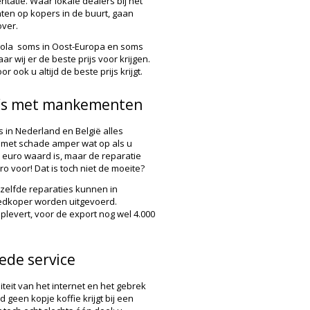
tatie. Waar lokale dealers bij het
hten op kopers in de buurt, gaan
over.
ngola soms in Oost-Europa en soms
 wij er de beste prijs voor krijgen.
ook u altijd de beste prijs krijgt.
o’s met mankementen
s in Nederland en België alles
met schade amper wat op als u
0 euro waard is, maar de reparatie
ro voor! Dat is toch niet de moeite?
ezelfde reparaties kunnen in
edkoper worden uitgevoerd.
plevert, voor de export nog wel 4.000
oede service
eit van het internet en het gebrek
geen kopje koffie krijgt bij een