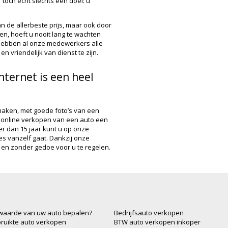
toch echt slechts één doel: u
n de allerbeste prijs, maar ook door
len, hoeft u nooit lang te wachten
 hebben al onze medewerkers alle
n vriendelijk van dienst te zijn.
nternet is een heel
maken, met goede foto’s van een
t online verkopen van een auto een
eer dan 15 jaar kunt u op onze
les vanzelf gaat. Dankzij onze
el en zonder gedoe voor u te regelen.
waarde van uw auto bepalen?
Bedrijfsauto verkopen
ruikte auto verkopen
BTW auto verkopen inkoper