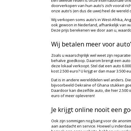
Een tweede reden is onze internationale oriën
doorverkopen van hun auto’s zich vooral ric
onze auto’s (en dus de uwe) heel de wereld 
Wij verkopen soms auto’s in West-Afrika, A
ook gewoon in Nederland, afhankelijk van waar
Deze prijs berekenen we door aan u, waardoor 
Wij betalen meer voor aut
Zoals u waarschijnlijk wel weet zijn reparatie
behalve goedkoop. Daarom brengt een auto 
deze lokaal verkoopt. Stel dat een auto 6.00
kost 2.500 euro? U krijgt er dan maar 3.500 eu
Dat is in andere werelddelen wel anders. Di
bijvoorbeeld Oekraïne of Ghana stukken go
Daardoor kan diezelfde auto, die hier 2.500 o
euro of meer opleveren!
Je krijgt online nooit een g
Ook zijn sommigen nog bang voor de anonimit
aan aandacht en service. Hoewel u inderdaad 