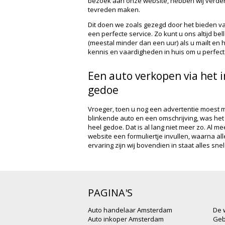
bezoek aan onze website, hebben wij verder 
tevreden maken.
Dit doen we zoals gezegd door het bieden va
een perfecte service. Zo kunt u ons altijd bel
(meestal minder dan een uur) als u mailt en
kennis en vaardigheden in huis om u perfect e
Een auto verkopen via het i
gedoe
Vroeger, toen u nog een advertentie moest 
blinkende auto en een omschrijving, was he
heel gedoe. Dat is al lang niet meer zo. Al m
website een formuliertje invullen, waarna al
ervaring zijn wij bovendien in staat alles sn
PAGINA'S
Auto handelaar Amsterdam
De 
Auto inkoper Amsterdam
Geb