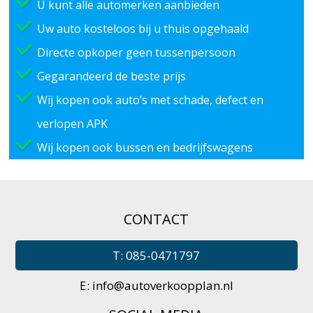
U kunt alle automerken aanbieden
Uw auto kosteloos bij u thuis opgehaald
Directe opkoper geen tussenpersoon
Gegarandeerd de beste prijs
Wij kopen ook auto’s met schade, defect en
verlopen APK
Wij kopen ook bussen en bedrijfswagens
CONTACT
T: 085-0471797
E:
info@autoverkoopplan.nl