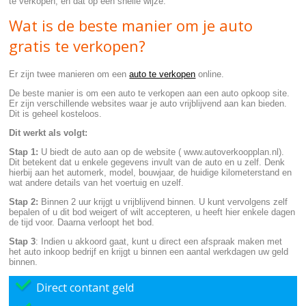
te verkopen, en dat op een snelle wijze.
Wat is de beste manier om je auto
gratis te verkopen?
Er zijn twee manieren om een
auto te verkopen
online.
De beste manier is om een auto te verkopen aan een auto opkoop site.
Er zijn verschillende websites waar je auto vrijblijvend aan kan bieden.
Dit is geheel kosteloos.
Dit werkt als volgt:
Stap 1:
U biedt de auto aan op de website ( www.autoverkoopplan.nl).
Dit betekent dat u enkele gegevens invult van de auto en u zelf. Denk
hierbij aan het automerk, model, bouwjaar, de huidige kilometerstand en
wat andere details van het voertuig en uzelf.
Stap 2:
Binnen 2 uur krijgt u vrijblijvend binnen. U kunt vervolgens zelf
bepalen of u dit bod weigert of wilt accepteren, u heeft hier enkele dagen
de tijd voor. Daarna verloopt het bod.
Stap 3
: Indien u akkoord gaat, kunt u direct een afspraak maken met
het auto inkoop bedrijf en krijgt u binnen een aantal werkdagen uw geld
binnen.
Direct contant geld