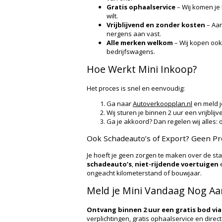
Gratis ophaalservice
– Wij komen je
wilt.
Vrijblijvend en zonder kosten
– Aan
nergens aan vast.
Alle merken welkom
– Wij kopen ook
bedrijfswagens.
Hoe Werkt Mini Inkoop?
Het proces is snel en eenvoudig:
Ga naar
Autoverkoopplan.nl
en meld j
Wij sturen je binnen 2 uur een vrijblij
Ga je akkoord? Dan regelen wij alles: o
Ook Schadeauto’s of Export? Geen P
Je hoeft je geen zorgen te maken over de sta
schadeauto’s
,
niet-rijdende voertuigen
ongeacht kilometerstand of bouwjaar.
Meld je Mini Vandaag Nog Aa
Ontvang binnen 2 uur een gratis bod vi
verplichtingen, gratis ophaalservice en directe