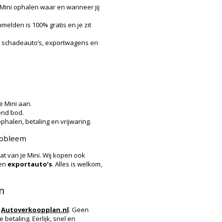
 Mini ophalen waar en wanneer jij
melden is 100% gratis en je zit
 schadeauto’s, exportwagens en
e Mini aan.
vend bod.
phalen, betaling en vrijwaring.
robleem
at van je Mini. Wij kopen ook
en
exportauto’s
. Alles is welkom,
n
a
Autoverkoopplan.nl
. Geen
 betaling. Eerlijk, snel en