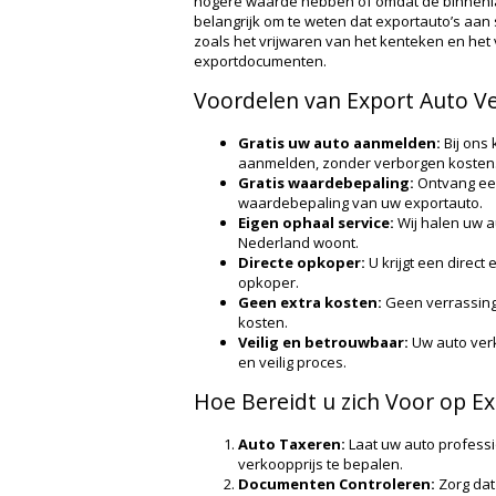
hogere waarde hebben of omdat de binnenlan
belangrijk om te weten dat exportauto’s aan
zoals het vrijwaren van het kenteken en het 
exportdocumenten.
Voordelen van Export Auto V
Gratis uw auto aanmelden:
Bij ons 
aanmelden, zonder verborgen kosten
Gratis waardebepaling:
Ontvang een 
waardebepaling van uw exportauto.
Eigen ophaal service:
Wij halen uw au
Nederland woont.
Directe opkoper:
U krijgt een direct
opkoper.
Geen extra kosten:
Geen verrassingen
kosten.
Veilig en betrouwbaar:
Uw auto ver
en veilig proces.
Hoe Bereidt u zich Voor op E
Auto Taxeren:
Laat uw auto professi
verkoopprijs te bepalen.
Documenten Controleren:
Zorg dat