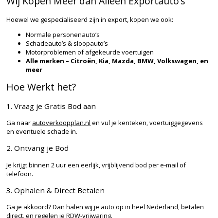
Wij Kopen Meer dan Alleen Exportauto’s
Hoewel we gespecialiseerd zijn in export, kopen we ook:
Normale personenauto’s
Schadeauto’s & sloopauto’s
Motorproblemen of afgekeurde voertuigen
Alle merken – Citroën, Kia, Mazda, BMW, Volkswagen, en
meer
Hoe Werkt het?
1. Vraag je Gratis Bod aan
Ga naar
autoverkoopplan.nl
en vul je kenteken, voertuiggegevens
en eventuele schade in.
2. Ontvang je Bod
Je krijgt binnen 2 uur een eerlijk, vrijblijvend bod per e-mail of
telefoon.
3. Ophalen & Direct Betalen
Ga je akkoord? Dan halen wij je auto op in heel Nederland, betalen
direct, en regelen je RDW-vrijwaring.