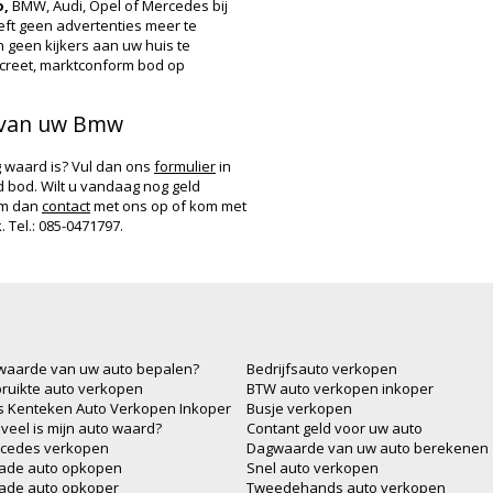
o,
BMW, Audi, Opel of Mercedes bij
oeft geen advertenties meer te
n geen kijkers aan uw huis te
creet, marktconform bod op
n van uw Bmw
waard is? Vul dan ons
formulier
in
nd bod. Wilt u vandaag nog geld
em dan
contact
met ons op of kom met
 Tel.: 085-0471797.
waarde van uw auto bepalen?
Bedrijfsauto verkopen
ruikte auto verkopen
BTW auto verkopen inkoper
js Kenteken Auto Verkopen Inkoper
Busje verkopen
veel is mijn auto waard?
Contant geld voor uw auto
cedes verkopen
Dagwaarde van uw auto berekenen
ade auto opkopen
Snel auto verkopen
ade auto opkoper
Tweedehands auto verkopen