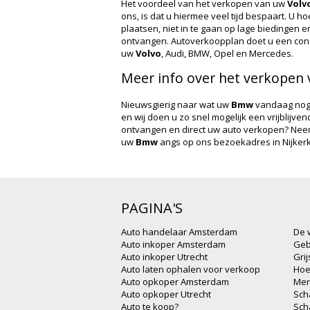
Het voordeel van het verkopen van uw
Volv
ons, is dat u hiermee veel tijd bespaart. U h
plaatsen, niet in te gaan op lage biedingen e
ontvangen. Autoverkoopplan doet u een con
uw
Volvo
, Audi, BMW, Opel en Mercedes.
Meer info over het verkope
Nieuwsgierig naar wat uw
Bmw
vandaag nog 
en wij doen u zo snel mogelijk een vrijblijve
ontvangen en direct uw auto verkopen? Ne
uw
Bmw
angs op ons bezoekadres in Nijkerk.
PAGINA'S
Auto handelaar Amsterdam
De 
Auto inkoper Amsterdam
Geb
Auto inkoper Utrecht
Gri
Auto laten ophalen voor verkoop
Hoe
Auto opkoper Amsterdam
Mer
Auto opkoper Utrecht
Sch
Auto te koop?
Sch