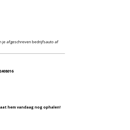
n je afgeschreven bedrijfsauto af
2408016
 Laat hem vandaag nog ophalen!