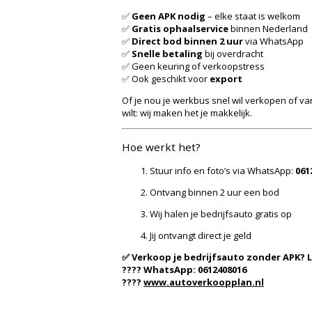
✅
Geen APK nodig
– elke staat is welkom
✅
Gratis ophaalservice
binnen Nederland
✅
Direct bod binnen 2 uur
via WhatsApp
✅
Snelle betaling
bij overdracht
✅ Geen keuring of verkoopstress
✅ Ook geschikt voor
export
Of je nou je werkbus snel wil verkopen of va
wilt: wij maken het je makkelijk.
Hoe werkt het?
Stuur info en foto’s via WhatsApp:
061
Ontvang binnen 2 uur een bod
Wij halen je bedrijfsauto gratis op
Jij ontvangt direct je geld
✅ Verkoop je bedrijfsauto zonder APK?
???? WhatsApp: 0612408016
????
www.autoverkoopplan.nl