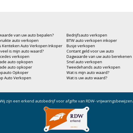
waarde van uw auto bepalen?
Bedrijfsauto verkopen
ruikte auto verkopen
BTW auto verkopen inkoper
js Kenteken Auto Verkopen Inkoper
Busje verkopen
veel is mijn auto waard?
Contant geld voor uw auto
cedes verkopen
Dagwaarde van uw auto berekenen
ade auto opkopen
Snel auto verkopen
ade auto opkoper
Tweedehands auto verkopen
opauto Opkoper
Wat is mijn auto waard?
op Auto Verkopen
Wat is uw auto waard?
Wij zijn een erkend autobedrijf voor afgifte van RDW- vrijwaringsbewijzen