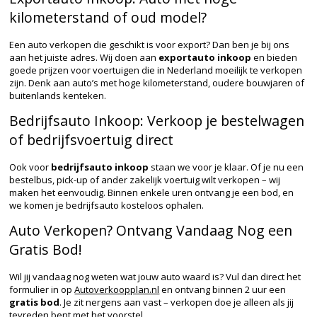
kilometerstand of oud model?
Een auto verkopen die geschikt is voor export? Dan ben je bij ons
aan het juiste adres. Wij doen aan
exportauto inkoop
en bieden
goede prijzen voor voertuigen die in Nederland moeilijk te verkopen
zijn. Denk aan auto’s met hoge kilometerstand, oudere bouwjaren of
buitenlands kenteken.
Bedrijfsauto Inkoop: Verkoop je bestelwagen
of bedrijfsvoertuig direct
Ook voor
bedrijfsauto inkoop
staan we voor je klaar. Of je nu een
bestelbus, pick-up of ander zakelijk voertuig wilt verkopen – wij
maken het eenvoudig. Binnen enkele uren ontvang je een bod, en
we komen je bedrijfsauto kosteloos ophalen.
Auto Verkopen? Ontvang Vandaag Nog een
Gratis Bod!
Wil jij vandaag nog weten wat jouw auto waard is? Vul dan direct het
formulier in op
Autoverkoopplan.nl
en ontvang binnen 2 uur een
gratis bod
. Je zit nergens aan vast – verkopen doe je alleen als jij
tevreden bent met het voorstel.