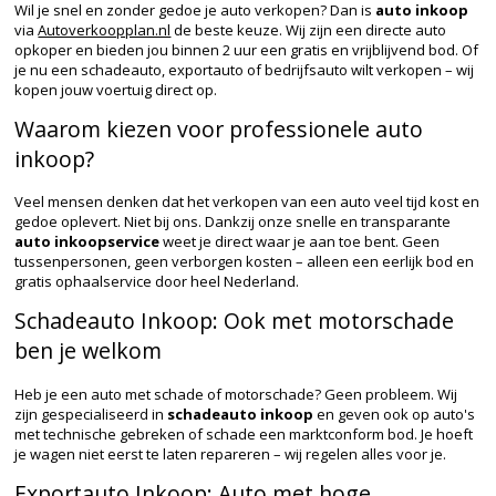
Wil je snel en zonder gedoe je auto verkopen? Dan is
auto inkoop
via
Autoverkoopplan.nl
de beste keuze. Wij zijn een directe auto
opkoper en bieden jou binnen 2 uur een gratis en vrijblijvend bod. Of
je nu een schadeauto, exportauto of bedrijfsauto wilt verkopen – wij
kopen jouw voertuig direct op.
Waarom kiezen voor professionele auto
inkoop?
Veel mensen denken dat het verkopen van een auto veel tijd kost en
gedoe oplevert. Niet bij ons. Dankzij onze snelle en transparante
auto inkoopservice
weet je direct waar je aan toe bent. Geen
tussenpersonen, geen verborgen kosten – alleen een eerlijk bod en
gratis ophaalservice door heel Nederland.
Schadeauto Inkoop: Ook met motorschade
ben je welkom
Heb je een auto met schade of motorschade? Geen probleem. Wij
zijn gespecialiseerd in
schadeauto inkoop
en geven ook op auto's
met technische gebreken of schade een marktconform bod. Je hoeft
je wagen niet eerst te laten repareren – wij regelen alles voor je.
Exportauto Inkoop: Auto met hoge