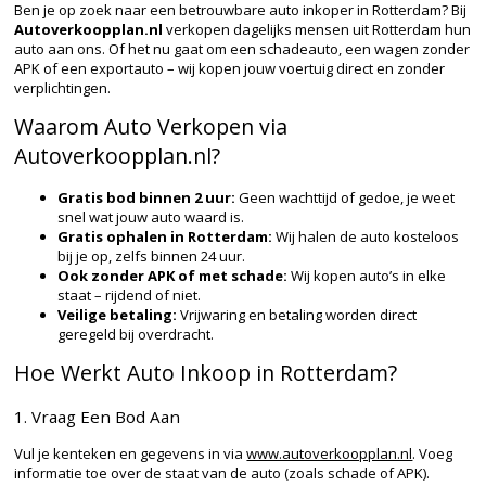
Ben je op zoek naar een betrouwbare auto inkoper in Rotterdam? Bij
Autoverkoopplan.nl
verkopen dagelijks mensen uit Rotterdam hun
auto aan ons. Of het nu gaat om een schadeauto, een wagen zonder
APK of een exportauto – wij kopen jouw voertuig direct en zonder
verplichtingen.
Waarom Auto Verkopen via
Autoverkoopplan.nl?
Gratis bod binnen 2 uur:
Geen wachttijd of gedoe, je weet
snel wat jouw auto waard is.
Gratis ophalen in Rotterdam:
Wij halen de auto kosteloos
bij je op, zelfs binnen 24 uur.
Ook zonder APK of met schade:
Wij kopen auto’s in elke
staat – rijdend of niet.
Veilige betaling:
Vrijwaring en betaling worden direct
geregeld bij overdracht.
Hoe Werkt Auto Inkoop in Rotterdam?
1. Vraag Een Bod Aan
Vul je kenteken en gegevens in via
www.autoverkoopplan.nl
. Voeg
informatie toe over de staat van de auto (zoals schade of APK).