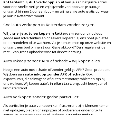
Rotterdam
? Bij
Autoverkoopplan.nl
ben je aan het juiste adres
voor een snelle, veilige en vrijblijvende verkoop van je auto. Je
ontvangt binnen 2 uur een bod – en wij halen je auto gratis op, waar
je ook in Rotterdam woont.
Snel auto verkopen in Rotterdam zonder zorgen
Wil je
snel je auto verkopen in Rotterdam
zonder eindeloos
gedoe met advertenties en onzekere kopers? Bij ons hoef je niet te
onderhandelen of te wachten. Vul je kenteken in op onze website en
ontvang een bod binnen 2 uur. Ga je akkoord? Dan regelen wij de
rest – van gratis ophaalservice tot directe betaling.
Auto inkoop zonder APK of schade – wij kopen alles
Heb je een auto met schade of zonder geldige APK? Geen probleem.
Wij doen aan
auto inkoop zonder APK of schade
. Ook
exportauto’s, dieselwagens of auto’s met motorproblemen zijn bij
ons welkom. Wij kopen auto’s in
elke staat
, ongeacht bouwjaar of
kilometerstand.
Auto verkopen zonder gedoe particulier
Als particulier je auto verkopen kan frustrerend zijn. Mensen komen
niet opdagen, bieden onzinprijzen of proberen je onder druk te
zetten. Bij Autoverkoopplan.nl verkoop je
zonder gedoe