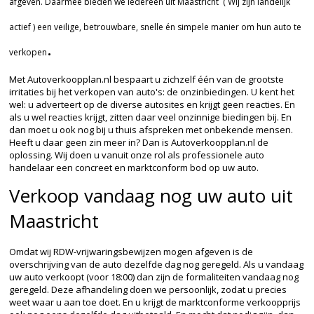
afgeven. Daarmee bieden we iedereen uit Maastricht ( Wij zijn landelijk
actief ) een veilige, betrouwbare, snelle én simpele manier om hun auto te
.
verkopen
Met Autoverkoopplan.nl bespaart u zichzelf één van de grootste
irritaties bij het verkopen van auto's: de onzinbiedingen. U kent het
wel: u adverteert op de diverse autosites en krijgt geen reacties. En
als u wel reacties krijgt, zitten daar veel onzinnige biedingen bij. En
dan moet u ook nog bij u thuis afspreken met onbekende mensen.
Heeft u daar geen zin meer in? Dan is Autoverkoopplan.nl de
oplossing. Wij doen u vanuit onze rol als professionele auto
handelaar een concreet en marktconform bod op uw auto.
Verkoop vandaag nog uw auto uit
Maastricht
Omdat wij RDW-vrijwaringsbewijzen mogen afgeven is de
overschrijving van de auto dezelfde dag nog geregeld. Als u vandaag
uw auto verkoopt (voor 18:00) dan zijn de formaliteiten vandaag nog
geregeld. Deze afhandeling doen we persoonlijk, zodat u precies
weet waar u aan toe doet. En u krijgt de marktconforme verkoopprijs