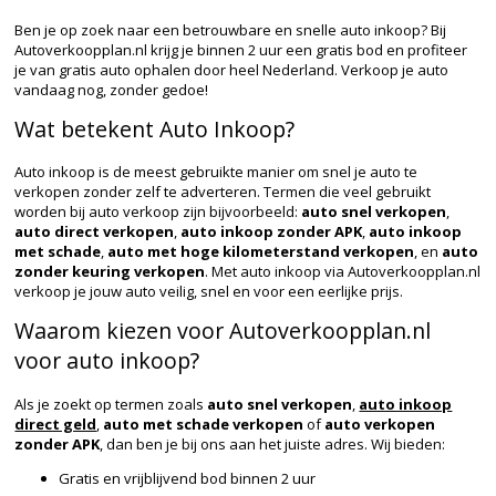
Ben je op zoek naar een betrouwbare en snelle auto inkoop? Bij
Autoverkoopplan.nl krijg je binnen 2 uur een gratis bod en profiteer
je van gratis auto ophalen door heel Nederland. Verkoop je auto
vandaag nog, zonder gedoe!
Wat betekent Auto Inkoop?
Auto inkoop is de meest gebruikte manier om snel je auto te
verkopen zonder zelf te adverteren. Termen die veel gebruikt
worden bij auto verkoop zijn bijvoorbeeld:
auto snel verkopen
,
auto direct verkopen
,
auto inkoop zonder APK
,
auto inkoop
met schade
,
auto met hoge kilometerstand verkopen
, en
auto
zonder keuring verkopen
. Met auto inkoop via Autoverkoopplan.nl
verkoop je jouw auto veilig, snel en voor een eerlijke prijs.
Waarom kiezen voor Autoverkoopplan.nl
voor auto inkoop?
Als je zoekt op termen zoals
auto snel verkopen
,
auto inkoop
direct geld
,
auto met schade verkopen
of
auto verkopen
zonder APK
, dan ben je bij ons aan het juiste adres. Wij bieden:
Gratis en vrijblijvend bod binnen 2 uur