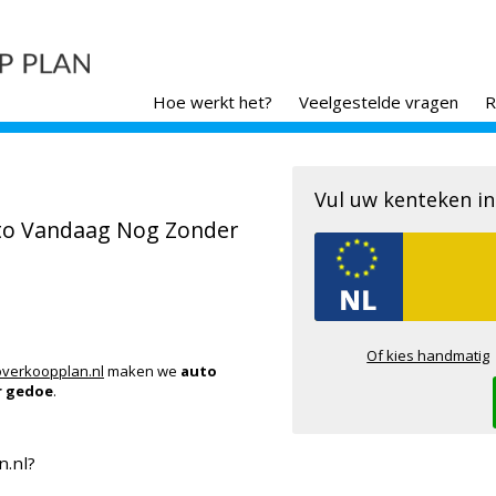
Hoe werkt het?
Veelgestelde vragen
R
Vul uw kenteken in
uto Vandaag Nog Zonder
Of kies handmatig
overkoopplan.nl
maken we
auto
r gedoe
.
.nl?