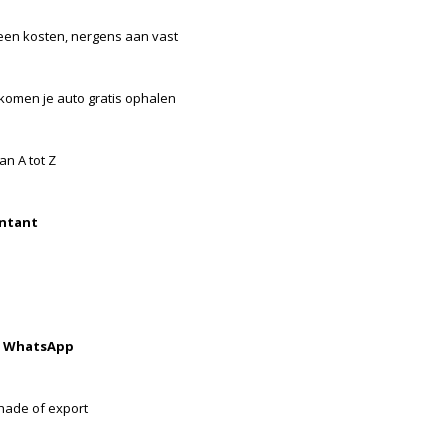
een kosten, nergens aan vast
 komen je auto gratis ophalen
an A tot Z
ontant
a WhatsApp
hade of export