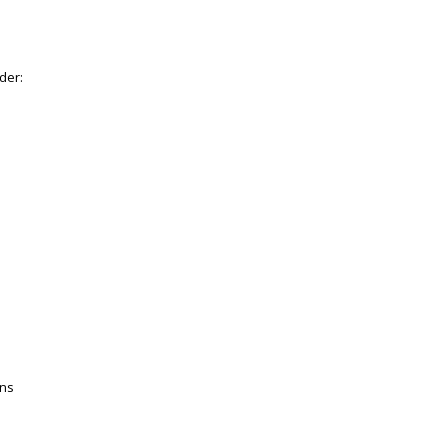
der:
ens